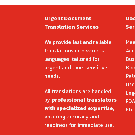
Urgent Document
Doc
Translation Services
Ser
We provide fast and reliable
Mee
translations into various
Acc
languages, tailored for
Bus
urgent and time-sensitive
Bid
needs.
Pat
Use
All translations are handled
Leg
by
professional translators
FDA
with specialized expertise
,
Etc.
ensuring accuracy and
readiness for immediate use.