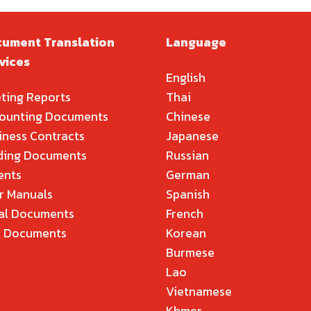
ument Translation
Language
vices
English
ting Reports
Thai
ounting Documents
Chinese
iness Contracts
Japanese
ding Documents
Russian
ents
German
r Manuals
Spanish
al Documents
French
 Documents
Korean
Burmese
Lao
Vietnamese
Khmer