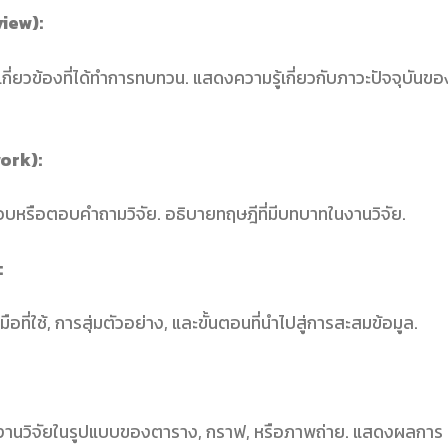
iew):
เกี่ยวข้องที่ได้ทำการทบทวน. แสดงความรู้เกี่ยวกับภาวะปัจจุบันขอ
ork):
สอบหรือตอบคำถามวิจัย. อธิบายทฤษฎีที่มีบทบาทในงานวิจัย.
:
มือที่ใช้, การสุ่มตัวอย่าง, และขั้นตอนที่นำไปสู่การสะสมข้อมูล.
ำงานวิจัยในรูปแบบของตาราง, กราฟ, หรือภาพถ่าย. แสดงผลการ