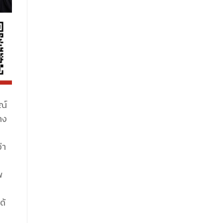
ณ์
าง
่า
พ
ด้