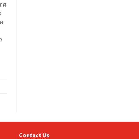
เทศ
ร
ทศ
จ
Contact Us