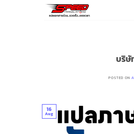
Skip
to
content
บริษ
POSTED ON
A
16
Aug