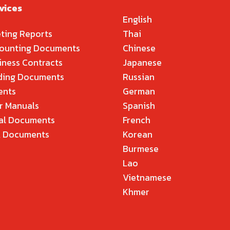
vices
English
ting Reports
Thai
ounting Documents
Chinese
iness Contracts
Japanese
ding Documents
Russian
ents
German
r Manuals
Spanish
al Documents
French
 Documents
Korean
Burmese
Lao
Vietnamese
Khmer