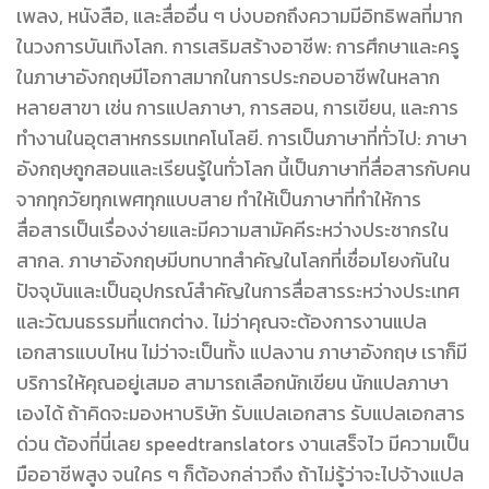
เพลง, หนังสือ, และสื่ออื่น ๆ บ่งบอกถึงความมีอิทธิพลที่มาก
ในวงการบันเทิงโลก. การเสริมสร้างอาชีพ: การศึกษาและครู
ในภาษาอังกฤษมีโอกาสมากในการประกอบอาชีพในหลาก
หลายสาขา เช่น การแปลภาษา, การสอน, การเขียน, และการ
ทำงานในอุตสาหกรรมเทคโนโลยี. การเป็นภาษาที่ทั่วไป: ภาษา
อังกฤษถูกสอนและเรียนรู้ในทั่วโลก นี้เป็นภาษาที่สื่อสารกับคน
จากทุกวัยทุกเพศทุกแบบสาย ทำให้เป็นภาษาที่ทำให้การ
สื่อสารเป็นเรื่องง่ายและมีความสามัคคีระหว่างประชากรใน
สากล. ภาษาอังกฤษมีบทบาทสำคัญในโลกที่เชื่อมโยงกันใน
ปัจจุบันและเป็นอุปกรณ์สำคัญในการสื่อสารระหว่างประเทศ
และวัฒนธรรมที่แตกต่าง. ไม่ว่าคุณจะต้องการงานแปล
เอกสารแบบไหน ไม่ว่าจะเป็นทั้ง แปลงาน ภาษาอังกฤษ เราก็มี
บริการให้คุณอยู่เสมอ สามารถเลือกนักเขียน นักแปลภาษา
เองได้ ถ้าคิดจะมองหาบริษัท รับแปลเอกสาร รับแปลเอกสาร
ด่วน ต้องที่นี่เลย speedtranslators งานเสร็จไว มีความเป็น
มืออาชีพสูง จนใคร ๆ ก็ต้องกล่าวถึง ถ้าไม่รู้ว่าจะไปจ้างแปล