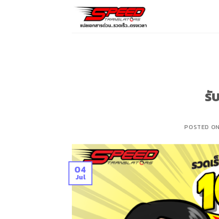
Skip
to
content
รั
POSTED O
04
Jul